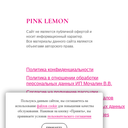
Сайт не является публичной офертой и
носит информационный характер.
Все материалы данного сайта являются
объектами авторского права.
Политика конфиденциальности
Политика в отношении обработки
персональных данных ИП Мочалин В.В.
Согласие на получение рассылки
рекламно-информационных материалов
Пользуясь данным сайтом, вы соглашаетесь на
Пользуясь данным сайтом, вы соглашаетесь на
Согласие на обработку персональных данных
использование
использование
файлов cookie
файлов cookie
для повышения качества
для повышения качества
обслуживания. Нажимая на кнопку «Принять», вы
обслуживания. Нажимая на кнопку «Принять», вы
Пользовательское соглашение cookies
принимаете условия
принимаете условия
пользовательского соглашения
пользовательского соглашения
Политика использования cookies