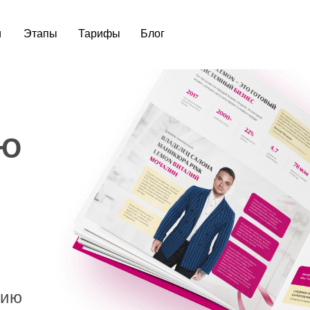
и
Этапы
Тарифы
Блог
ИЮ
цию