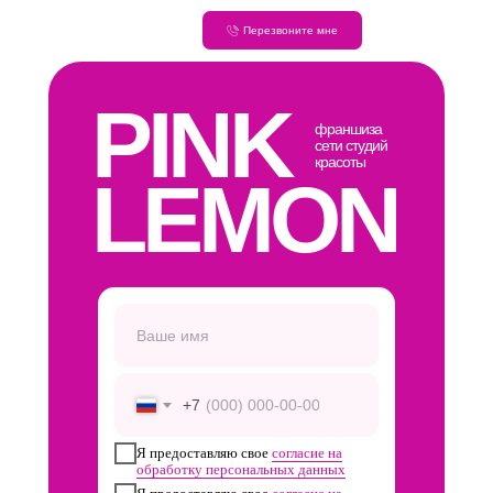
Перезвоните мне
PINK
франшиза
сети студий
красоты
LEMON
+7
Я предоставляю свое
согласие на
обработку персональных данных