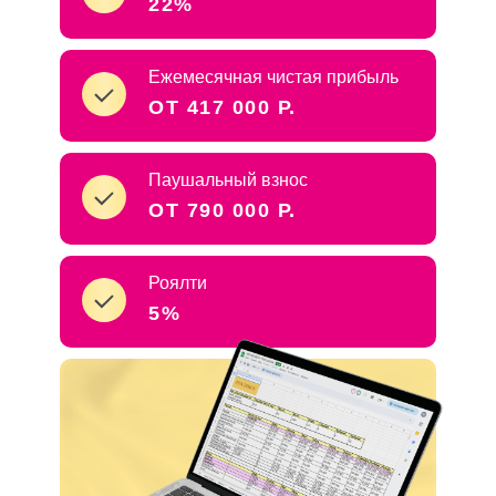
22%
Ежемесячная чистая прибыль
ОТ 417 000 Р.
Паушальный взнос
ОТ 790 000 Р.
Роялти
5%