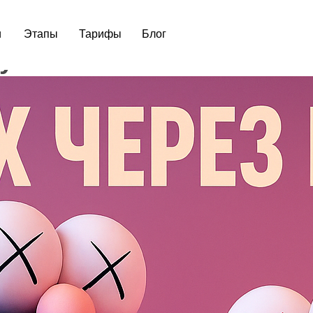
и
Этапы
Тарифы
Блог
у