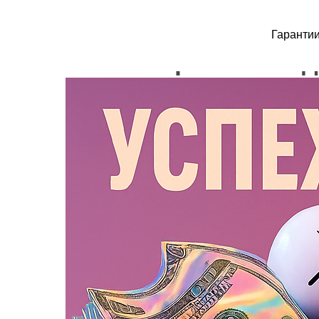
Гаранти
Успех через команд